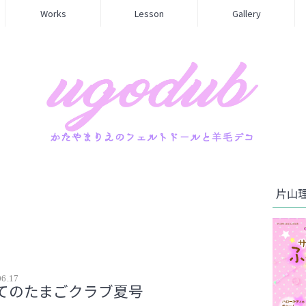
Works
Lesson
Gallery
片山
06.17
てのたまごクラブ夏号