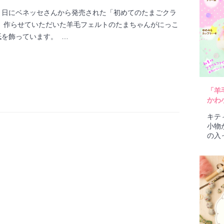
５日にベネッセさんから発売された「初めてのたまごクラ
」 作らせていただいた羊毛フェルトのたまちゃんがにっこ
紙を飾っています。 …
「羊
かわ
キテ
小物
の入