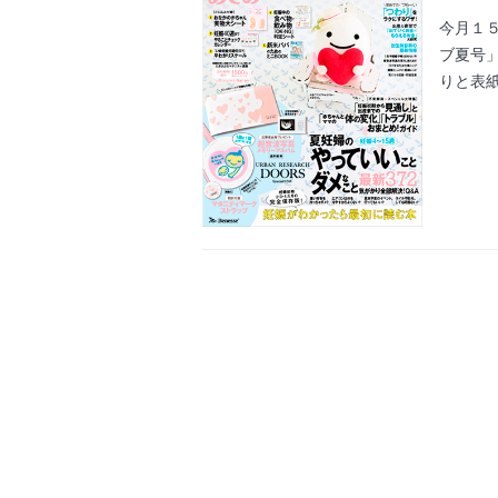
今月１
ブ夏号
りと表