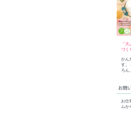
「大
づく
かん
す。
ろん
お問
お仕
ムか