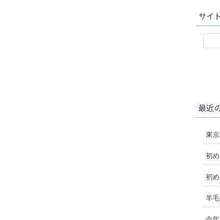
サイ
最近
東京
初め
初め
羊毛
今年